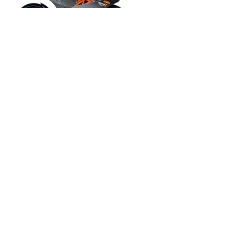
Yamaha
Honda
Suzuki
Ducati
Bmw
Kawasaki
MV Augusta
Raccordi Wiggins
Tubi in Alluminio
Portatappo Radiatore
Tappo Radiatore
Serbatoio a caricamento rapido
MB MOTORSPORT di Bagatti Marco e Silvio & C. s.a.s. - Via Ugo La Malfa, 3 -
43014 Felegara di Medesano(PR) - ITALY - Tel.: +39 0525 431593 - P.I. e C.F.